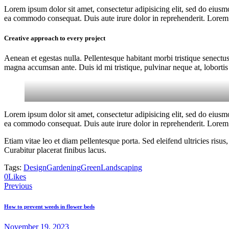
Lorem ipsum dolor sit amet, consectetur adipisicing elit, sed do eiusm
ea commodo consequat. Duis aute irure dolor in reprehenderit. Lorem i
Creative approach to every project
Aenean et egestas nulla. Pellentesque habitant morbi tristique senectus
magna accumsan ante. Duis id mi tristique, pulvinar neque at, lobortis 
Lorem ipsum dolor sit amet, consectetur adipisicing elit, sed do eiusm
ea commodo consequat. Duis aute irure dolor in reprehenderit. Lorem i
Etiam vitae leo et diam pellentesque porta. Sed eleifend ultricies ri
Curabitur placerat finibus lacus.
Tags:
Design
Gardening
Green
Landscaping
Copy
0
Likes
Post
URL
Previous
to
navigation
clipboard
How to prevent weeds in flower beds
November 19, 2023