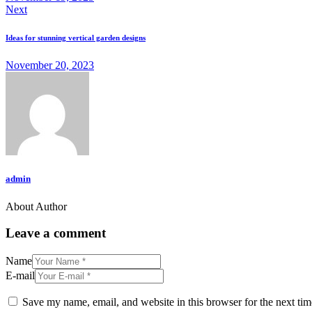
Next
Ideas for stunning vertical garden designs
November 20, 2023
admin
About Author
facebook-
twitter-
dribble-
instagram
1
x
new
Leave a comment
Name
E-mail
Save my name, email, and website in this browser for the next ti