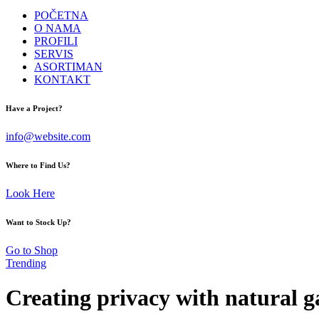
POČETNA
O NAMA
PROFILI
SERVIS
ASORTIMAN
KONTAKT
facebook-
instagram
Have a Project?
1
info@website.com
Where to Find Us?
Look Here
Want to Stock Up?
Go to Shop
Trending
Creating privacy with natural g