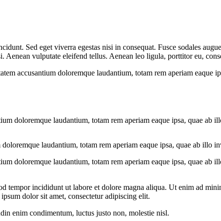
cidunt. Sed eget viverra egestas nisi in consequat. Fusce sodales augue 
Aenean vulputate eleifend tellus. Aenean leo ligula, porttitor eu, conse
uptatem accusantium doloremque laudantium, totam rem aperiam eaque ipsa, 
tium doloremque laudantium, totam rem aperiam eaque ipsa, quae ab illo i
 doloremque laudantium, totam rem aperiam eaque ipsa, quae ab illo inven
tium doloremque laudantium, totam rem aperiam eaque ipsa, quae ab illo i
od tempor incididunt ut labore et dolore magna aliqua. Ut enim ad minim
psum dolor sit amet, consectetur adipiscing elit.
udin enim condimentum, luctus justo non, molestie nisl.