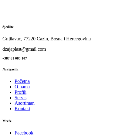
Sjedište
Gnjilavac, 77220 Cazin, Bosna i Hercegovina
dzajaplast@gmail.com
+387 61 085 107
Navigacija
Početna
O nama
Profili
Servis
Asortiman
Kontakt
Mreže
Facebook