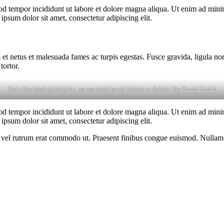
od tempor incididunt ut labore et dolore magna aliqua. Ut enim ad minim
psum dolor sit amet, consectetur adipiscing elit.
 et netus et malesuada fames ac turpis egestas. Fusce gravida, ligula non 
tortor.
Stet clita kasd gubergren, no sea sanctus est labore et dolore. By
Kevin Smith
od tempor incididunt ut labore et dolore magna aliqua. Ut enim ad minim
psum dolor sit amet, consectetur adipiscing elit.
sus, vel rutrum erat commodo ut. Praesent finibus congue euismod. Nullam