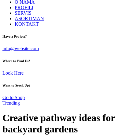
O NAMA
PROFILI
SERVIS
ASORTIMAN
KONTAKT
facebook-
instagram
Have a Project?
1
info@website.com
Where to Find Us?
Look Here
Want to Stock Up?
Go to Shop
Trending
Creative pathway ideas for
backyard gardens