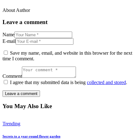
About Author
facebook-
twitter-
dribble-
instagram
1
x
new
Leave a comment
Name
E-mail
Save my name, email, and website in this browser for the next
time I comment.
Comment
I agree that my submitted data is being
collected and stored
.
You May Also Like
Trending
Secrets to a year-round flower garden