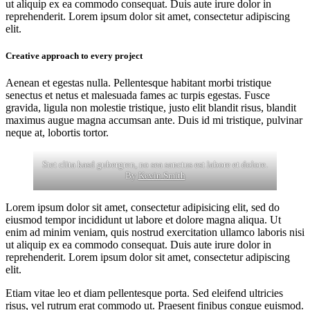
ut aliquip ex ea commodo consequat. Duis aute irure dolor in
reprehenderit. Lorem ipsum dolor sit amet, consectetur adipiscing
elit.
Creative approach to every project
Aenean et egestas nulla. Pellentesque habitant morbi tristique
senectus et netus et malesuada fames ac turpis egestas. Fusce
gravida, ligula non molestie tristique, justo elit blandit risus, blandit
maximus augue magna accumsan ante. Duis id mi tristique, pulvinar
neque at, lobortis tortor.
Stet clita kasd gubergren, no sea sanctus est labore et dolore.
By
Kevin Smith
Lorem ipsum dolor sit amet, consectetur adipisicing elit, sed do
eiusmod tempor incididunt ut labore et dolore magna aliqua. Ut
enim ad minim veniam, quis nostrud exercitation ullamco laboris nisi
ut aliquip ex ea commodo consequat. Duis aute irure dolor in
reprehenderit. Lorem ipsum dolor sit amet, consectetur adipiscing
elit.
Etiam vitae leo et diam pellentesque porta. Sed eleifend ultricies
risus, vel rutrum erat commodo ut. Praesent finibus congue euismod.