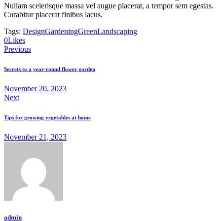
Nullam scelerisque massa vel augue placerat, a tempor sem egestas.
Curabitur placerat finibus lacus.
Tags:
Design
Gardening
Green
Landscaping
Copy
0
Likes
Post
URL
Previous
to
navigation
clipboard
Secrets to a year-round flower garden
November 20, 2023
Next
Tips for growing vegetables at home
November 21, 2023
admin