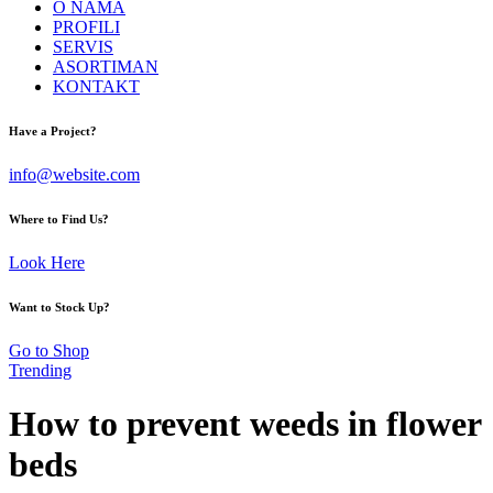
O NAMA
PROFILI
SERVIS
ASORTIMAN
KONTAKT
facebook-
instagram
Have a Project?
1
info@website.com
Where to Find Us?
Look Here
Want to Stock Up?
Go to Shop
Trending
How to prevent weeds in flower
beds