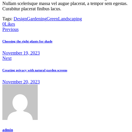
Nullam scelerisque massa vel augue placerat, a tempor sem egestas.
Curabitur placerat finibus lacus.
Tags:
Design
Gardening
Green
Landscaping
Copy
0
Likes
Post
URL
Previous
to
navigation
clipboard
Choosing the right plants for shade
November 19, 2023
Next
Creating privacy with natural garden screens
November 20, 2023
admin