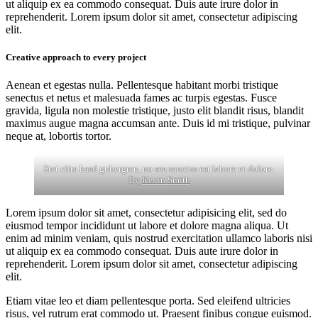
ut aliquip ex ea commodo consequat. Duis aute irure dolor in
reprehenderit. Lorem ipsum dolor sit amet, consectetur adipiscing
elit.
Creative approach to every project
Aenean et egestas nulla. Pellentesque habitant morbi tristique
senectus et netus et malesuada fames ac turpis egestas. Fusce
gravida, ligula non molestie tristique, justo elit blandit risus, blandit
maximus augue magna accumsan ante. Duis id mi tristique, pulvinar
neque at, lobortis tortor.
Stet clita kasd gubergren, no sea sanctus est labore et dolore.
By
Kevin Smith
Lorem ipsum dolor sit amet, consectetur adipisicing elit, sed do
eiusmod tempor incididunt ut labore et dolore magna aliqua. Ut
enim ad minim veniam, quis nostrud exercitation ullamco laboris nisi
ut aliquip ex ea commodo consequat. Duis aute irure dolor in
reprehenderit. Lorem ipsum dolor sit amet, consectetur adipiscing
elit.
Etiam vitae leo et diam pellentesque porta. Sed eleifend ultricies
risus, vel rutrum erat commodo ut. Praesent finibus congue euismod.