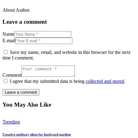
About Author
facebook-
twitter-
dribble-
instagram
1
x
new
Leave a comment
Name
E-mail
Save my name, email, and website in this browser for the next
time I comment.
Comment
I agree that my submitted data is being
collected and stored
.
You May Also Like
Trending
Creative pathway ideas for backyard gardens