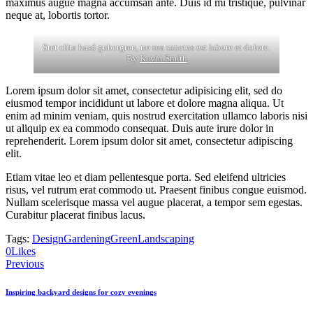
maximus augue magna accumsan ante. Duis id mi tristique, pulvinar
neque at, lobortis tortor.
Stet clita kasd gubergren, no sea sanctus est labore et dolore.
By
Kevin Smith
Lorem ipsum dolor sit amet, consectetur adipisicing elit, sed do
eiusmod tempor incididunt ut labore et dolore magna aliqua. Ut
enim ad minim veniam, quis nostrud exercitation ullamco laboris nisi
ut aliquip ex ea commodo consequat. Duis aute irure dolor in
reprehenderit. Lorem ipsum dolor sit amet, consectetur adipiscing
elit.
Etiam vitae leo et diam pellentesque porta. Sed eleifend ultricies
risus, vel rutrum erat commodo ut. Praesent finibus congue euismod.
Nullam scelerisque massa vel augue placerat, a tempor sem egestas.
Curabitur placerat finibus lacus.
Tags:
Design
Gardening
Green
Landscaping
Copy
0
Likes
Post
URL
Previous
to
navigation
clipboard
Inspiring backyard designs for cozy evenings