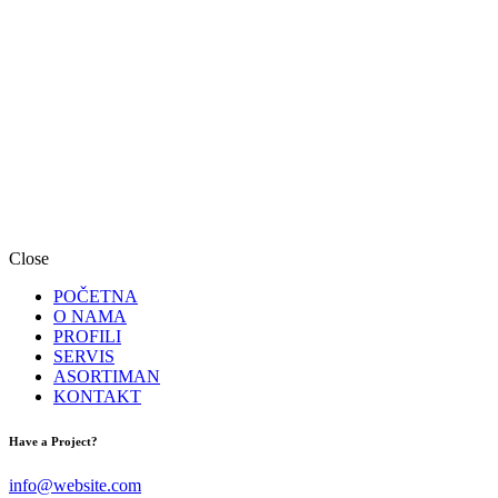
Close
POČETNA
O NAMA
PROFILI
SERVIS
ASORTIMAN
KONTAKT
facebook-
instagram
Have a Project?
1
info@website.com