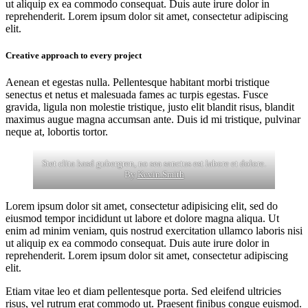
ut aliquip ex ea commodo consequat. Duis aute irure dolor in
reprehenderit. Lorem ipsum dolor sit amet, consectetur adipiscing
elit.
Creative approach to every project
Aenean et egestas nulla. Pellentesque habitant morbi tristique
senectus et netus et malesuada fames ac turpis egestas. Fusce
gravida, ligula non molestie tristique, justo elit blandit risus, blandit
maximus augue magna accumsan ante. Duis id mi tristique, pulvinar
neque at, lobortis tortor.
Stet clita kasd gubergren, no sea sanctus est labore et dolore.
By
Kevin Smith
Lorem ipsum dolor sit amet, consectetur adipisicing elit, sed do
eiusmod tempor incididunt ut labore et dolore magna aliqua. Ut
enim ad minim veniam, quis nostrud exercitation ullamco laboris nisi
ut aliquip ex ea commodo consequat. Duis aute irure dolor in
reprehenderit. Lorem ipsum dolor sit amet, consectetur adipiscing
elit.
Etiam vitae leo et diam pellentesque porta. Sed eleifend ultricies
risus, vel rutrum erat commodo ut. Praesent finibus congue euismod.