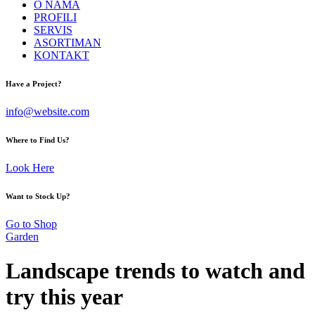
O NAMA
PROFILI
SERVIS
ASORTIMAN
KONTAKT
facebook-
instagram
Have a Project?
1
info@website.com
Where to Find Us?
Look Here
Want to Stock Up?
Go to Shop
Garden
Landscape trends to watch and
try this year