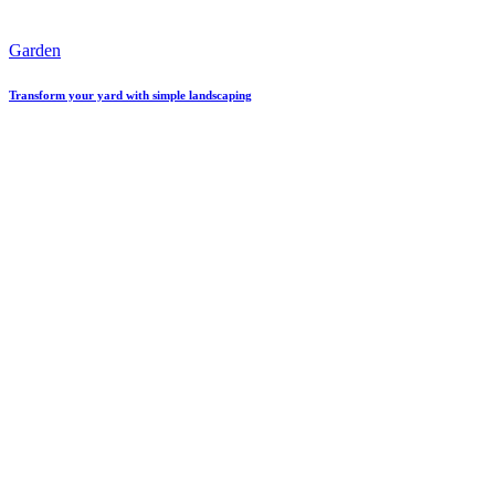
Garden
Transform your yard with simple landscaping