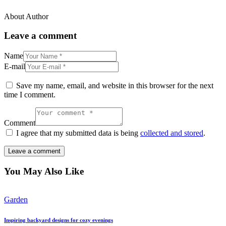
About Author
facebook-
twitter-
dribble-
instagram
1
x
new
Leave a comment
Name
E-mail
Save my name, email, and website in this browser for the next
time I comment.
Comment
I agree that my submitted data is being
collected and stored
.
You May Also Like
Garden
Inspiring backyard designs for cozy evenings