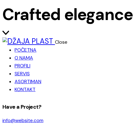
Crafted elegance
Close
POČETNA
O NAMA
PROFILI
SERVIS
ASORTIMAN
KONTAKT
facebook-
instagram
Have a Project?
1
info@website.com