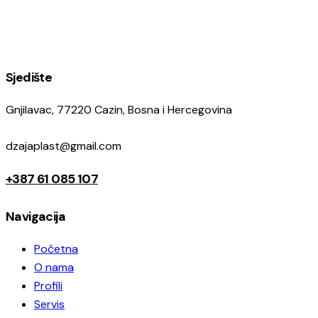
Sjedište
Gnjilavac, 77220 Cazin, Bosna i Hercegovina
dzajaplast@gmail.com
+387 61 085 107
Navigacija
Početna
O nama
Profili
Servis