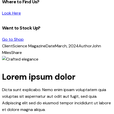
Where to Find Us?
Look Here
Want to Stock Up?
Go to Shop
Client
Science Magazine
Date
March, 2024
Author
John
Miles
Share
Copy
URL
to
Lorem ipsum dolor
clipboard
Dicta sunt explicabo. Nemo enim ipsam voluptatem quia
voluptas sit aspernatur aut odit aut fugit, sed quia.
Adipiscing elit sed do eiusmod tempor incididunt ut labore
et dolore magna aliqua.