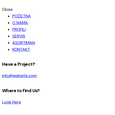
Close
POČETNA
O NAMA
PROFILI
SERVIS
ASORTIMAN
KONTAKT
facebook-
instagram
Have a Project?
1
info@website.com
Where to Find Us?
Look Here