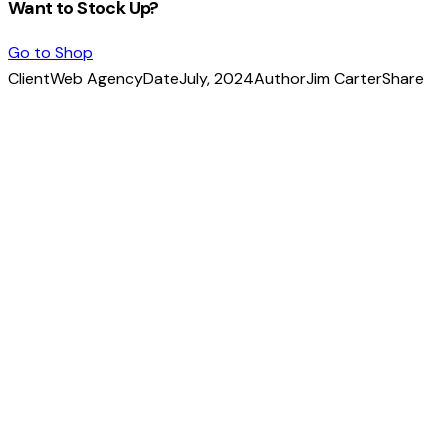
Want to Stock Up?
Go to Shop
Client
Web Agency
Date
July, 2024
Author
Jim Carter
Share
Copy
URL
to
clipboard