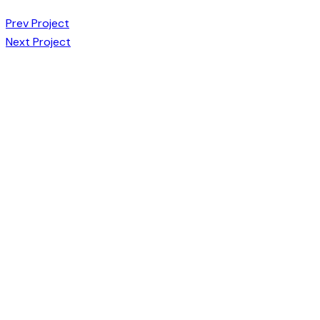
Post
Prev Project
Next Project
navigation