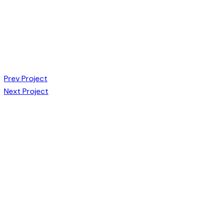
Post
Prev Project
Next Project
navigation