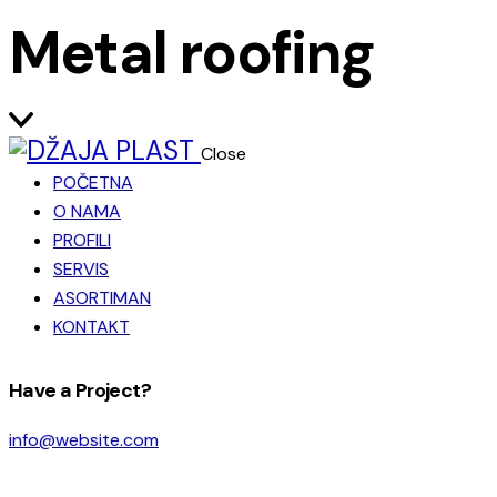
Metal roofing
Close
POČETNA
O NAMA
PROFILI
SERVIS
ASORTIMAN
KONTAKT
facebook-
instagram
Have a Project?
1
info@website.com