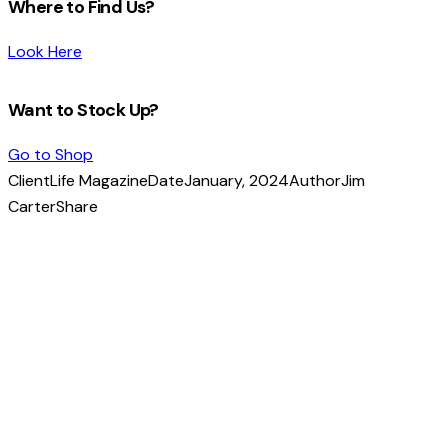
Where to Find Us?
Look Here
Want to Stock Up?
Go to Shop
Client
Life Magazine
Date
January, 2024
Author
Jim
Carter
Share
Copy
URL
to
clipboard