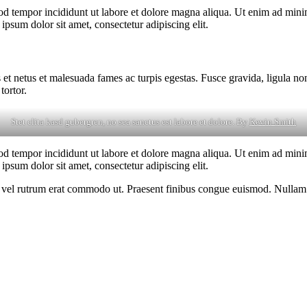
od tempor incididunt ut labore et dolore magna aliqua. Ut enim ad minim
psum dolor sit amet, consectetur adipiscing elit.
 et netus et malesuada fames ac turpis egestas. Fusce gravida, ligula non 
tortor.
Stet clita kasd gubergren, no sea sanctus est labore et dolore. By
Kevin Smith
od tempor incididunt ut labore et dolore magna aliqua. Ut enim ad minim
psum dolor sit amet, consectetur adipiscing elit.
sus, vel rutrum erat commodo ut. Praesent finibus congue euismod. Nullam