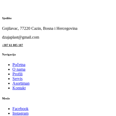
Sjedište
Gnjilavac, 77220 Cazin, Bosna i Hercegovina
dzajaplast@gmail.com
+387 61 085 107
Navigacija
Početna
O nama
Profili
Servis
Asortiman
Kontakt
Mreže
Facebook
Instagram