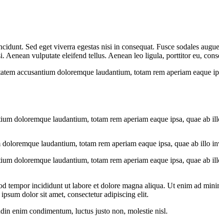
cidunt. Sed eget viverra egestas nisi in consequat. Fusce sodales augue 
Aenean vulputate eleifend tellus. Aenean leo ligula, porttitor eu, conse
uptatem accusantium doloremque laudantium, totam rem aperiam eaque ipsa, 
tium doloremque laudantium, totam rem aperiam eaque ipsa, quae ab illo i
 doloremque laudantium, totam rem aperiam eaque ipsa, quae ab illo inven
tium doloremque laudantium, totam rem aperiam eaque ipsa, quae ab illo i
od tempor incididunt ut labore et dolore magna aliqua. Ut enim ad minim
psum dolor sit amet, consectetur adipiscing elit.
udin enim condimentum, luctus justo non, molestie nisl.