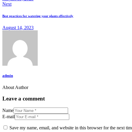
Next
Best practices for watering your plants effectively
August 14, 2023
admin
About Author
facebook-
twitter-
dribble-
instagram
1
x
new
Leave a comment
Name
E-mail
Save my name, email, and website in this browser for the next ti