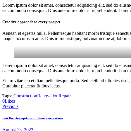
Lorem ipsum dolor sit amet, consectetur adipisicing elit, sed do eiusm
ea commodo consequat. Duis aute irure dolor in reprehenderit. Lorem i
Creative approach to every project
Aenean et egestas nulla. Pellentesque habitant morbi tristique senectus
magna accumsan ante. Duis id mi tristique, pulvinar neque at, lobortis 
Lorem ipsum dolor sit amet, consectetur adipisicing elit, sed do eiusm
ea commodo consequat. Duis aute irure dolor in reprehenderit. Lorem i
Etiam vitae leo et diam pellentesque porta. Sed eleifend ultricies ri
Curabitur placerat finibus lacus.
Tags:
Construction
Renovation
Repair
Copy
0
Likes
Post
URL
Previous
to
navigation
clipboard
Best flooring options for home renovations
August 13, 2023