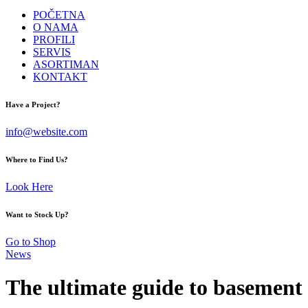
POČETNA
O NAMA
PROFILI
SERVIS
ASORTIMAN
KONTAKT
facebook-
instagram
Have a Project?
1
info@website.com
Where to Find Us?
Look Here
Want to Stock Up?
Go to Shop
News
The ultimate guide to basement