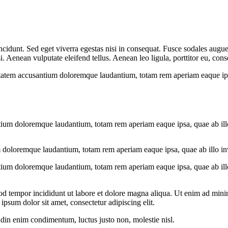
cidunt. Sed eget viverra egestas nisi in consequat. Fusce sodales augue 
Aenean vulputate eleifend tellus. Aenean leo ligula, porttitor eu, conse
uptatem accusantium doloremque laudantium, totam rem aperiam eaque ipsa, 
tium doloremque laudantium, totam rem aperiam eaque ipsa, quae ab illo i
 doloremque laudantium, totam rem aperiam eaque ipsa, quae ab illo inven
tium doloremque laudantium, totam rem aperiam eaque ipsa, quae ab illo i
od tempor incididunt ut labore et dolore magna aliqua. Ut enim ad minim
psum dolor sit amet, consectetur adipiscing elit.
udin enim condimentum, luctus justo non, molestie nisl.