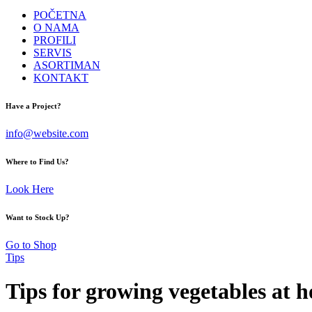
POČETNA
O NAMA
PROFILI
SERVIS
ASORTIMAN
KONTAKT
facebook-
instagram
Have a Project?
1
info@website.com
Where to Find Us?
Look Here
Want to Stock Up?
Go to Shop
Tips
Tips for growing vegetables at 