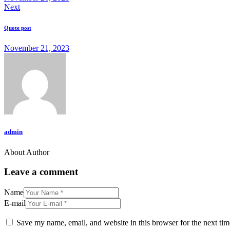
Next
Quote post
November 21, 2023
admin
About Author
facebook-
twitter-
dribble-
instagram
1
x
new
Leave a comment
Name
E-mail
Save my name, email, and website in this browser for the next ti