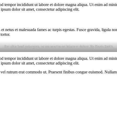
od tempor incididunt ut labore et dolore magna aliqua. Ut enim ad minim
psum dolor sit amet, consectetur adipiscing elit.
 et netus et malesuada fames ac turpis egestas. Fusce gravida, ligula non 
tortor.
Stet clita kasd gubergren, no sea sanctus est labore et dolore. By
Kevin Smith
od tempor incididunt ut labore et dolore magna aliqua. Ut enim ad minim
psum dolor sit amet, consectetur adipiscing elit.
sus, vel rutrum erat commodo ut. Praesent finibus congue euismod. Nullam