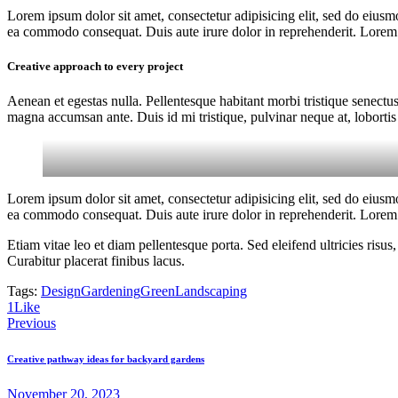
Lorem ipsum dolor sit amet, consectetur adipisicing elit, sed do eiusm
ea commodo consequat. Duis aute irure dolor in reprehenderit. Lorem i
Creative approach to every project
Aenean et egestas nulla. Pellentesque habitant morbi tristique senectus
magna accumsan ante. Duis id mi tristique, pulvinar neque at, lobortis 
Lorem ipsum dolor sit amet, consectetur adipisicing elit, sed do eiusm
ea commodo consequat. Duis aute irure dolor in reprehenderit. Lorem i
Etiam vitae leo et diam pellentesque porta. Sed eleifend ultricies ri
Curabitur placerat finibus lacus.
Tags:
Design
Gardening
Green
Landscaping
Copy
1
Like
Post
URL
Previous
to
navigation
clipboard
Creative pathway ideas for backyard gardens
November 20, 2023