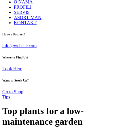
O NAMA
PROFILI
SERVIS
ASORTIMAN
KONTAKT
facebook-
instagram
Have a Project?
1
info@website.com
Where to Find Us?
Look Here
Want to Stock Up?
Go to Shop
Tips
Top plants for a low-
maintenance garden