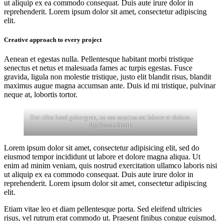
ut aliquip ex ea commodo consequat. Duis aute irure dolor in
reprehenderit. Lorem ipsum dolor sit amet, consectetur adipiscing
elit.
Creative approach to every project
Aenean et egestas nulla. Pellentesque habitant morbi tristique
senectus et netus et malesuada fames ac turpis egestas. Fusce
gravida, ligula non molestie tristique, justo elit blandit risus, blandit
maximus augue magna accumsan ante. Duis id mi tristique, pulvinar
neque at, lobortis tortor.
Stet clita kasd gubergren, no sea sanctus est labore et dolore.
By
Kevin Smith
Lorem ipsum dolor sit amet, consectetur adipisicing elit, sed do
eiusmod tempor incididunt ut labore et dolore magna aliqua. Ut
enim ad minim veniam, quis nostrud exercitation ullamco laboris nisi
ut aliquip ex ea commodo consequat. Duis aute irure dolor in
reprehenderit. Lorem ipsum dolor sit amet, consectetur adipiscing
elit.
Etiam vitae leo et diam pellentesque porta. Sed eleifend ultricies
risus, vel rutrum erat commodo ut. Praesent finibus congue euismod.