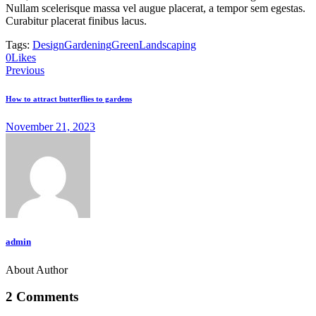
Nullam scelerisque massa vel augue placerat, a tempor sem egestas.
Curabitur placerat finibus lacus.
Tags:
Design
Gardening
Green
Landscaping
Copy
0
Likes
Post
URL
Previous
to
navigation
clipboard
How to attract butterflies to gardens
November 21, 2023
admin
About Author
facebook-
twitter-
dribble-
instagram
1
x
new
2 Comments